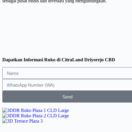
sebagai pusat bisnis dan investasi yang menguntungkan.
Dapatkan Informasi Ruko di CitraLand Driyorejo CBD
Send