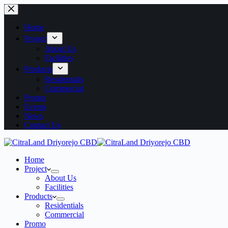
Home
Project
About Us
Facilities
Products
Residentials
Commercial
Promo
Events
News
Contact Us
Home
Project
About Us
Facilities
Products
Residentials
Commercial
Promo