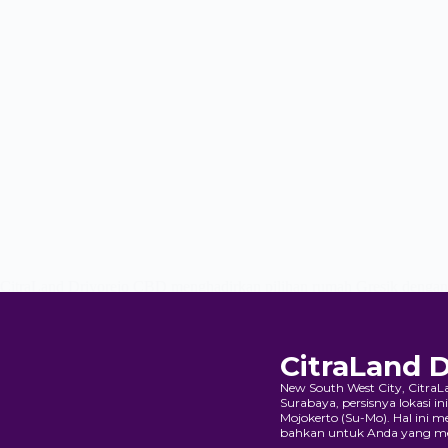
CitraLand Driyorejo CBD menghadirkan pilihan rumah Gresik dengan ko
kawasan Driyorejo, Bernhard menjadi pilihan tepat bagi Anda yang 
admin
02/07/2026
CitraLand 
New South West City, Citra
Surabaya, persisnya lokasi in
Mojokerto (Su-Mo). Hal ini 
bahkan untuk Anda yang memi