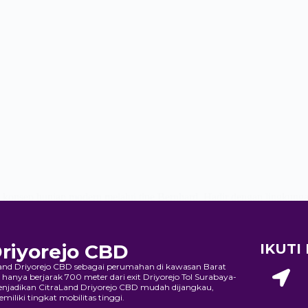
nsep hunian modern melalui tipe Bernhard. Hadir dengan lingkungan pr
menginginkan hunian nyaman untuk keluarga. Sebagai bagian…
Driyorejo CBD
IKUTI
Land Driyorejo CBD sebagai perumahan di kawasan Barat
i hanya berjarak 700 meter dari exit Driyorejo Tol Surabaya-
menjadikan CitraLand Driyorejo CBD mudah dijangkau,
liki tingkat mobilitas tinggi.