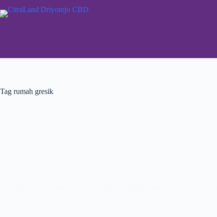
Tag
rumah gresik
News
Tipe Bernhard, Rumah Gresik Modern Eksklusif untuk Keluarga Mud