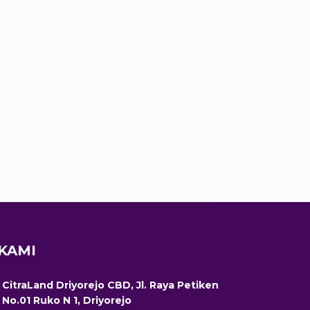
emium, desain elegan, serta lokasi strategis di
 KAMI
CitraLand Driyorejo CBD, Jl. Raya Petiken
No.01 Ruko N 1, Driyorejo